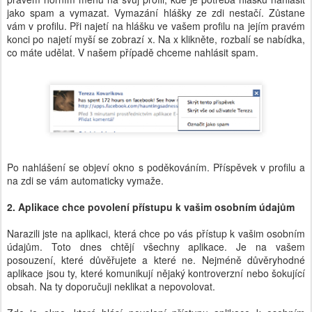
jako spam a vymazat. Vymazání hlášky ze zdi nestačí. Zůstane
vám v profilu. Při najetí na hlášku ve vašem profilu na jejím pravém
konci po najetí myší se zobrazí x. Na x klikněte, rozbalí se nabídka,
co máte udělat. V našem případě chceme nahlásit spam.
Po nahlášení se objeví okno s poděkováním. Příspěvek v profilu a
na zdi se vám automaticky vymaže.
2. Aplikace chce povolení přístupu k vašim osobním údajům
Narazili jste na aplikaci, která chce po vás přístup k vašim osobním
údajům. Toto dnes chtějí všechny aplikace. Je na vašem
posouzení, které důvěřujete a které ne. Nejméně důvěryhodné
aplikace jsou ty, které komunikují nějaký kontroverzní nebo šokující
obsah. Na ty doporučuji neklikat a nepovolovat.