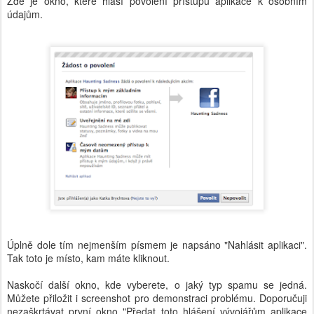
Zde je okno, které hlásí povolení přístupu aplikace k osobním
údajům.
Úplně dole tím nejmenším písmem je napsáno "Nahlásit aplikaci".
Tak toto je místo, kam máte kliknout.
Naskočí další okno, kde vyberete, o jaký typ spamu se jedná.
Můžete přiložit i screenshot pro demonstraci problému. Doporučuji
nezaškrtávat první okno "Předat toto hlášení vývojářům aplikace