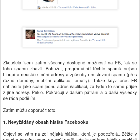
Zkoušela jsem zatím všechny dostupné možnosti na FB, jak se
toho spamu zbavit. Bohužel, programátoři těchto spamů nejsou
hloupí a neustále mění adresy a způsoby umísťování spamu (přes
různé domény, mobilní aplikace, emaily). Takže když přes FB
nahlásíte jako spam jednu adresu/aplikaci, za týden to samé přijde
z jiné adresy. Peklo. Pokračuji v dalším pátrání a o další výsledky
se ráda podělím.
Zatím můžu doporučit toto.
1. Nevyžádáný obsah hlašte Facebooku
Objeví se vám na zdi nějaká hláška, která je podezřelá...Běžte v
pravém horním menu na svůj profil, kde je potřeba hlášku nahlásit