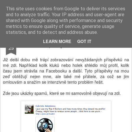
Kateřina Reichertová, marketingová poradkyně
This site uses cookies from Google to deliver its services
and to analyze traffic. Your IP address and user-agent are
shared with Google along with performance and security
metrics to ensure quality of service, generate usage
statistics, and to detect and address abuse.
MAR
LEARN MORE
GOT IT
Spamy na Facebooku
29
Již delší dobu mě trápí zobrazování nevyžádaných příspěvků na
mé zdi. Například kolik kluků nebo holek shlédlo můj profil, kolik
času jsem strávila na Facebooku a další. Tyto příspěvky na mou
zeď obtěžují nejen mne, ale také mé přátele, za což se jim
omlouvám a snažím se intenzivně tento problém řešit.
Zde jsou ukázky spamů, které se mi samovolně objevují na zdi.